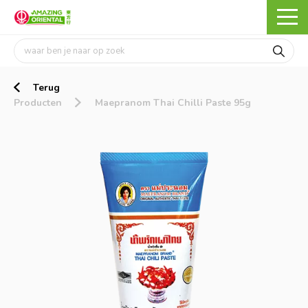
Terug
Producten
Maepranom Thai Chilli Paste 95g