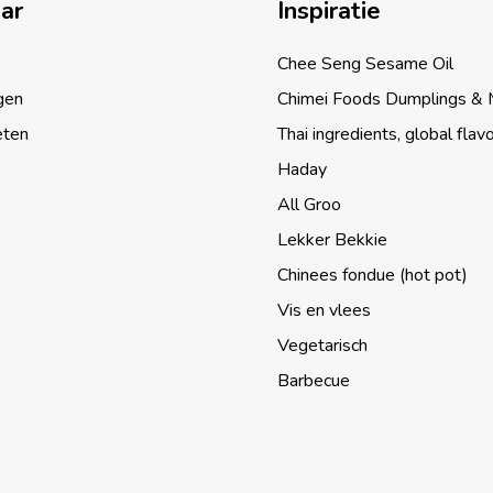
aar
Inspiratie
Chee Seng Sesame Oil
gen
Chimei Foods Dumplings &
eten
Thai ingredients, global flav
Haday
All Groo
Lekker Bekkie
Chinees fondue (hot pot)
Vis en vlees
Vegetarisch
Barbecue