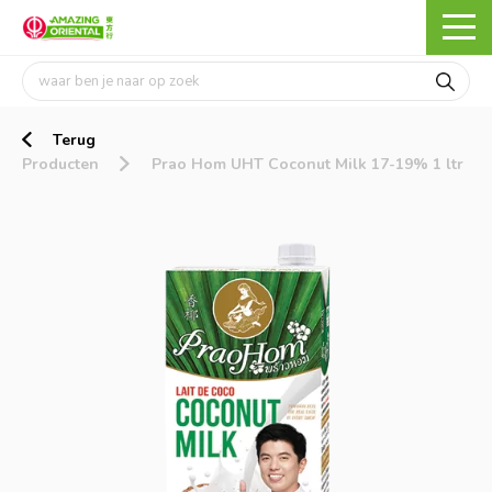
Terug
Producten
Prao Hom UHT Coconut Milk 17-19% 1 ltr