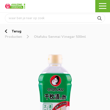
Terug
Producten
Otafuku Senmai Vinegar 500ml