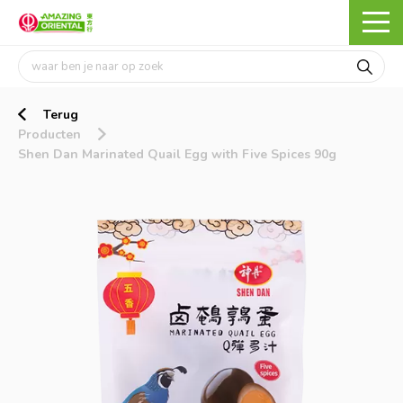
Terug
Producten
Shen Dan Marinated Quail Egg with Five Spices 90g