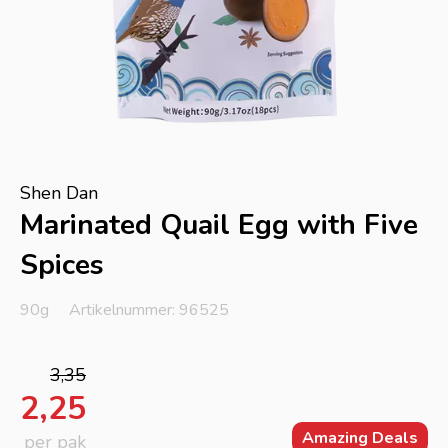
Shen Dan
Marinated Quail Egg with Five
Spices
90g
Artikelnummer: 96525
3,35
2,25
Amazing Deals
per pak