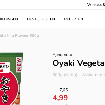
Winkels &
IEDINGEN
BESTEL JE ETEN
RECEPTEN
ble Nira Flavour 600g
Ajinomoto
Oyaki Vegeta
600g (Netto)
Artikelnum
7,65
4,99