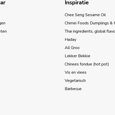
aar
Inspiratie
Chee Seng Sesame Oil
gen
Chimei Foods Dumplings &
eten
Thai ingredients, global flav
Haday
All Groo
Lekker Bekkie
Chinees fondue (hot pot)
Vis en vlees
Vegetarisch
Barbecue