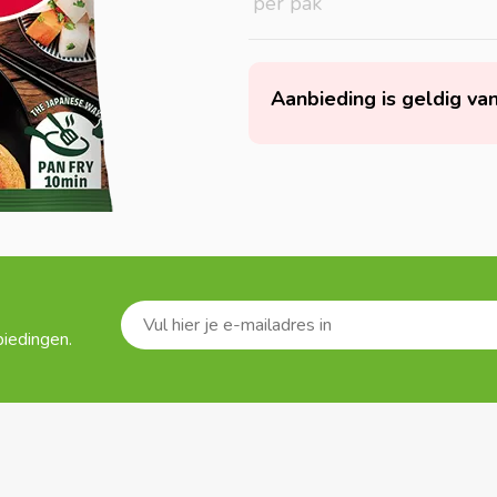
per pak
Aanbieding is geldig va
biedingen.