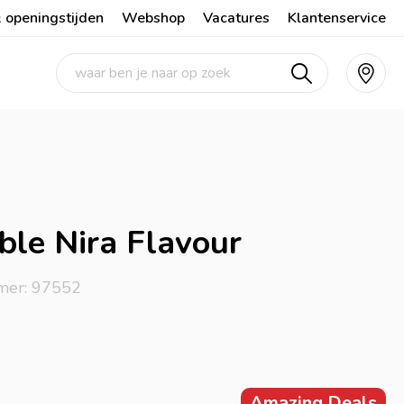
 openingstijden
Webshop
Vacatures
Klantenservice
ble Nira Flavour
mer: 97552
Amazing Deals