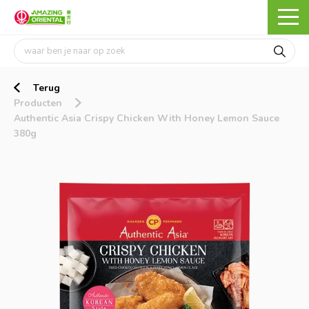
Terug
Producten
Authentic Asia Crispy Chicken With Honey Lemon Sauce
380g