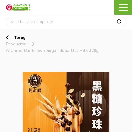
Terug
Producten
A-Chino Bar Brown Sugar Boba Oat Milk 320g