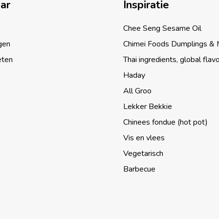
aar
Inspiratie
Chee Seng Sesame Oil
gen
Chimei Foods Dumplings &
eten
Thai ingredients, global flav
Haday
All Groo
Lekker Bekkie
Chinees fondue (hot pot)
Vis en vlees
Vegetarisch
Barbecue