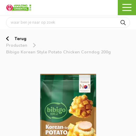
Terug
Producten
Bibigo Korean Style Potato Chicken Corndog 200g