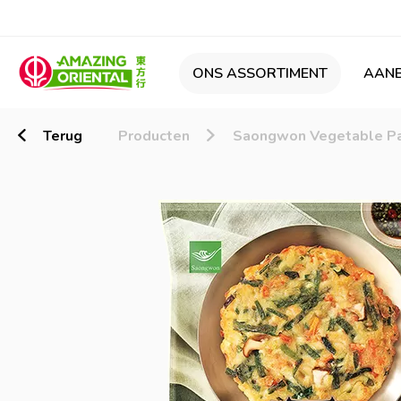
ONS ASSORTIMENT
AANB
Terug
Producten
Saongwon Vegetable P