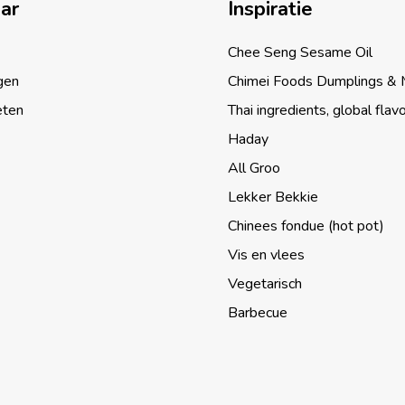
aar
Inspiratie
Chee Seng Sesame Oil
gen
Chimei Foods Dumplings &
eten
Thai ingredients, global flav
Haday
All Groo
Lekker Bekkie
Chinees fondue (hot pot)
Vis en vlees
Vegetarisch
Barbecue