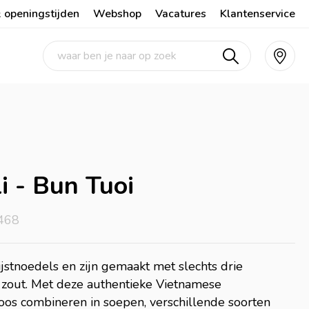
 openingstijden
Webshop
Vacatures
Klantenservice
li - Bun Tuoi
468
rijstnoedels en zijn gemaakt met slechts drie
en zout. Met deze authentieke Vietnamese
eloos combineren in soepen, verschillende soorten