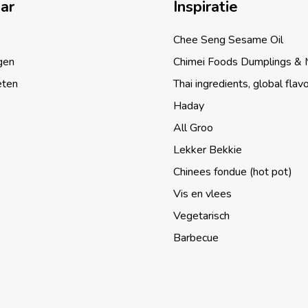
aar
Inspiratie
Chee Seng Sesame Oil
gen
Chimei Foods Dumplings &
eten
Thai ingredients, global flav
Haday
All Groo
Lekker Bekkie
Chinees fondue (hot pot)
Vis en vlees
Vegetarisch
Barbecue