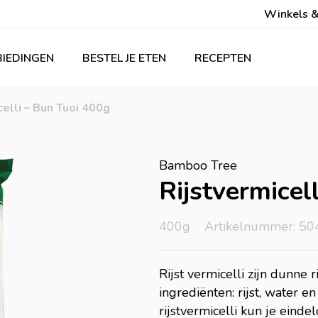
Winkels &
IEDINGEN
BESTEL JE ETEN
RECEPTEN
elli – Bun Tuoi 400g
Bamboo Tree
Rijstvermicel
400g
Artikelnummer: 50
Rijst vermicelli zijn dunne 
ingrediënten: rijst, water 
rijstvermicelli kun je eind