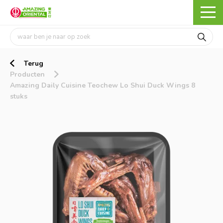
Terug
Producten
Amazing Daily Cuisine Teochew Lo Shui Duck Wings 8
stuks