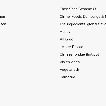
Chee Seng Sesame Oil
gen
Chimei Foods Dumplings &
eten
Thai ingredients, global flav
Haday
All Groo
Lekker Bekkie
Chinees fondue (hot pot)
Vis en vlees
Vegetarisch
Barbecue