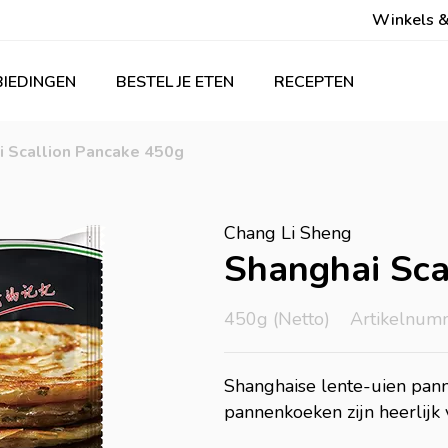
Winkels &
IEDINGEN
BESTEL JE ETEN
RECEPTEN
i Scallion Pancake 450g
Chang Li Sheng
Shanghai Sca
450g (Netto)
Artikelnum
Shanghaise lente-uien pann
pannenkoeken zijn heerlijk v