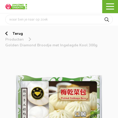
Terug
Producten
Golden Diamond Broodje met Ingelegde Kool 300g