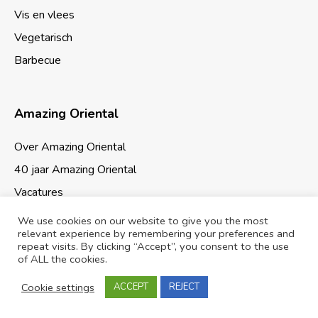
Vis en vlees
Vegetarisch
Barbecue
Amazing Oriental
Over Amazing Oriental
40 jaar Amazing Oriental
Vacatures
We use cookies on our website to give you the most
relevant experience by remembering your preferences and
repeat visits. By clicking “Accept”, you consent to the use
of ALL the cookies.
Cookies & Privacy
Sitemap
Cookie settings
ACCEPT
REJECT
© 2026 Amazing Oriental Supermarkten