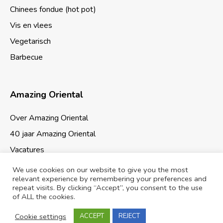
Chinees fondue (hot pot)
Vis en vlees
Vegetarisch
Barbecue
Amazing Oriental
Over Amazing Oriental
40 jaar Amazing Oriental
Vacatures
We use cookies on our website to give you the most
relevant experience by remembering your preferences and
repeat visits. By clicking “Accept”, you consent to the use
of ALL the cookies.
Cookies & Privacy
Sitemap
Cookie settings
ACCEPT
REJECT
© 2026 Amazing Oriental Supermarkten