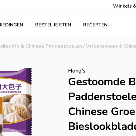
Winkels &
IEDINGEN
BESTEL JE ETEN
RECEPTEN
jes Kip & Chinese Paddenstoelen / Varkensvlees & Chin
Hong's
Gestoomde Br
Paddenstoele
Chinese Groe
Bieslookblad