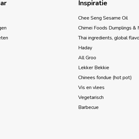
aar
Inspiratie
Chee Seng Sesame Oil
gen
Chimei Foods Dumplings &
eten
Thai ingredients, global flav
Haday
All Groo
Lekker Bekkie
Chinees fondue (hot pot)
Vis en vlees
Vegetarisch
Barbecue