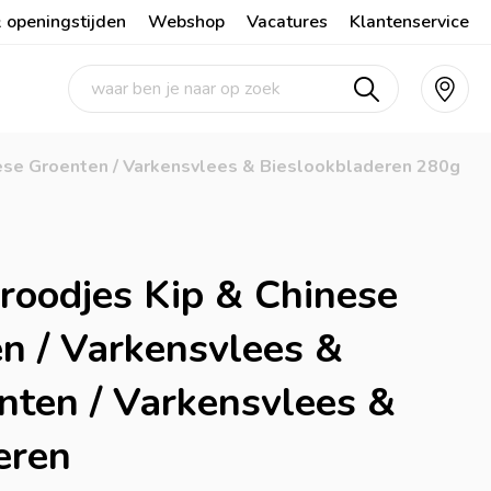
 openingstijden
Webshop
Vacatures
Klantenservice
ese Groenten / Varkensvlees & Bieslookbladeren 280g
oodjes Kip & Chinese
n / Varkensvlees &
nten / Varkensvlees &
eren