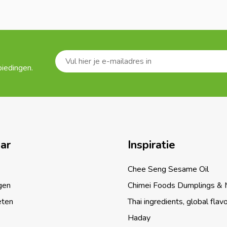
biedingen.
aar
Inspiratie
Chee Seng Sesame Oil
gen
Chimei Foods Dumplings &
eten
Thai ingredients, global flav
Haday