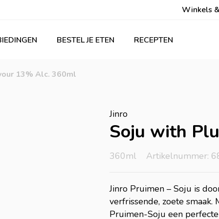
Winkels &
IEDINGEN
BESTEL JE ETEN
RECEPTEN
avour 13% Alc. 360ml
Jinro
Soju with Pl
360ml
Artikelnummer: 
Jinro Pruimen – Soju is do
verfrissende, zoete smaak.
Pruimen-Soju een perfecte