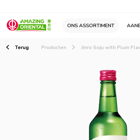
ONS ASSORTIMENT
AANB
Terug
Producten
Jinro Soju with Plum Fl