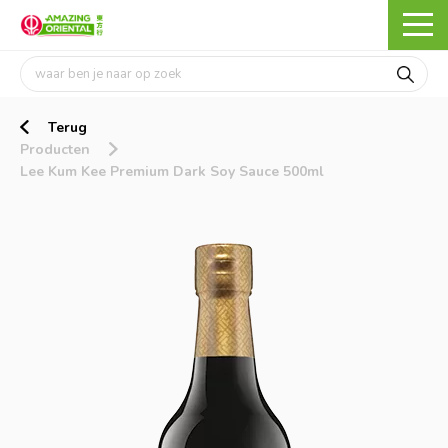
Terug
Producten
Lee Kum Kee Premium Dark Soy Sauce 500ml