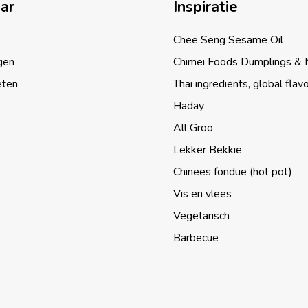
aar
Inspiratie
Chee Seng Sesame Oil
gen
Chimei Foods Dumplings &
eten
Thai ingredients, global flav
Haday
All Groo
Lekker Bekkie
Chinees fondue (hot pot)
Vis en vlees
Vegetarisch
Barbecue