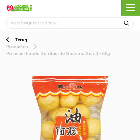
Terug
Producten
Premium Foods Gefrituurde Glutenballen (L) 50g