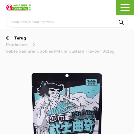
Terug
Producten
Sable Samurai Cookies Milk & Custard Flavour 8x16g