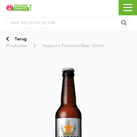
Terug
Producten
Sapporo Premium Beer 330ml