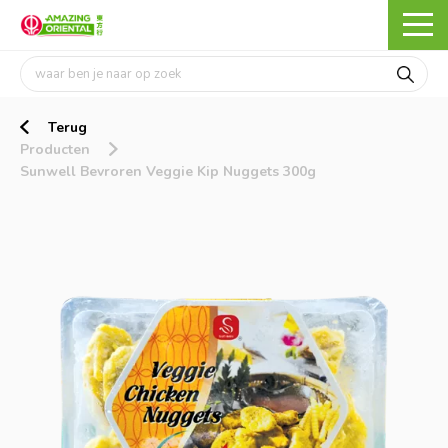
Terug
Producten
Sunwell Bevroren Veggie Kip Nuggets 300g