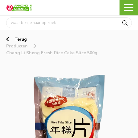
Terug
Producten
Chang Li Sheng Fresh Rice Cake Slice 500g