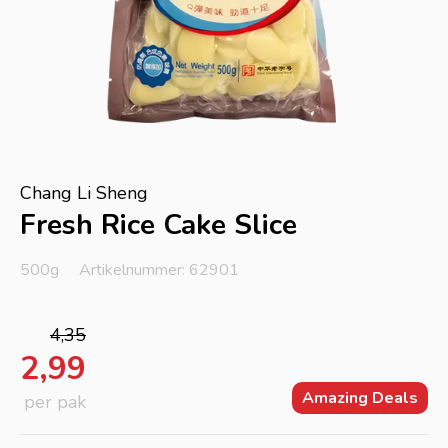
Chang Li Sheng
Fresh Rice Cake Slice
500g
Artikelnummer: 62901
4,35
2,99
Amazing Deals
per pak