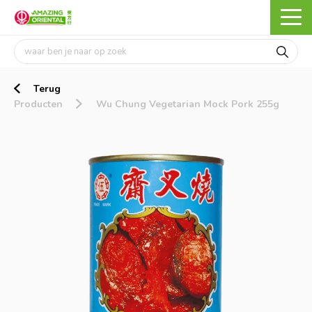
Terug
Producten
Wu Chung Vegetarian Mock Pork 255g