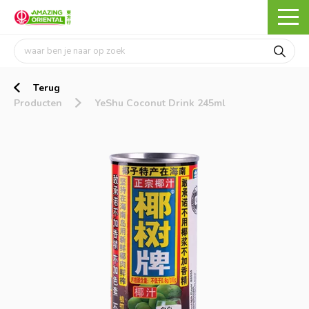
Terug
Producten
YeShu Coconut Drink 245ml