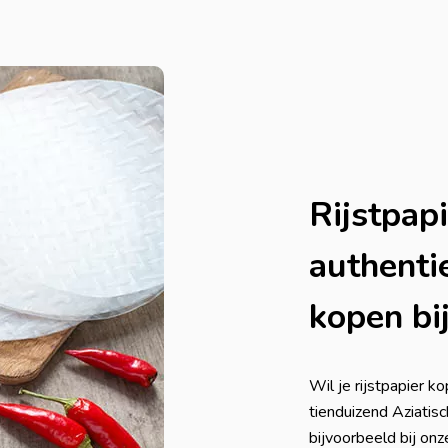
Rijstpap
authenti
kopen bi
Wil je rijstpapier 
tienduizend Aziatis
bijvoorbeeld bij on