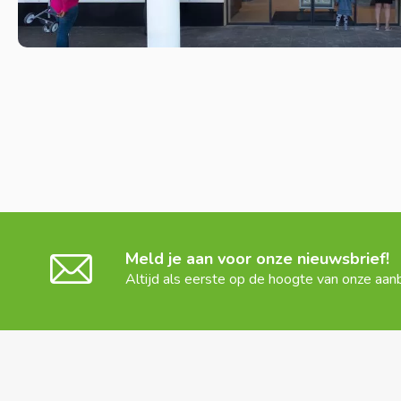
Meld je aan voor onze nieuwsbrief!
Altijd als eerste op de hoogte van onze aan