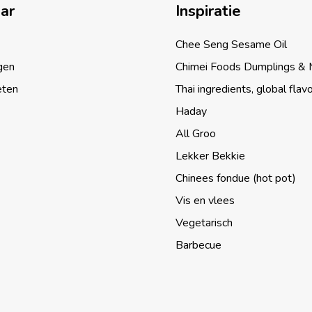
aar
Inspiratie
Chee Seng Sesame Oil
gen
Chimei Foods Dumplings &
eten
Thai ingredients, global flav
Haday
All Groo
Lekker Bekkie
Chinees fondue (hot pot)
Vis en vlees
Vegetarisch
Barbecue